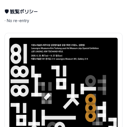
🛡️ 観覧ポリシー
·
No re-entry