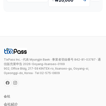
₩20,000
→
〜
TixPass Inc. · 代表 Myungjin Baek · 事業者登録番号 842-81-03787 · 通
信販売業申告 2026-Goyang-Ilsanseo-0169
902, Office Bldg, 217-59 KINTEX-ro, Ilsanseo-gu, Goyang-si,
Gyeonggi-do, Korea · Tel 02-575-0809
会社
会社紹介