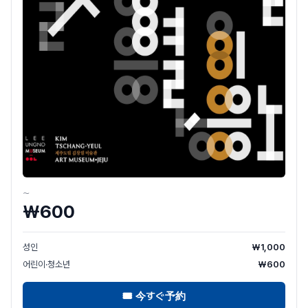
〜
₩600
성인
₩1,000
어린이·청소년
₩600
🎟
今すぐ予約