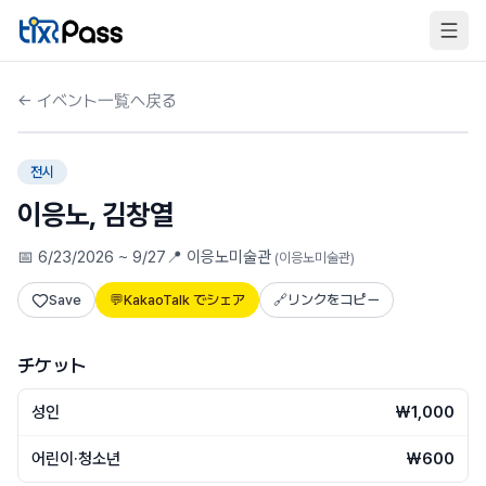
Skip to content
←
イベント一覧へ戻る
🎧
スマートドーセント
전시
이응노, 김창열
📅
6/23/2026 ~ 9/27
📍
이응노미술관
(
이응노미술관
)
Save
💬
KakaoTalk でシェア
🔗
リンクをコピー
チケット
성인
₩1,000
어린이·청소년
₩600