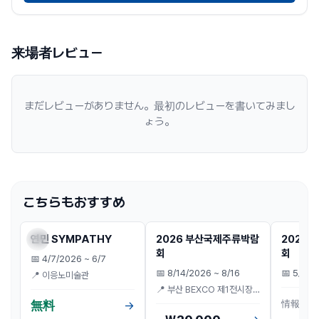
来場者レビュー
まだレビューがありません。最初のレビューを書いてみまし
ょう。
こちらもおすすめ
전시
전시
D-8
전시
연민 SYMPATHY
2026 부산국제주류박람
2026
予約
予約
회
회
📅
4/7/2026 ~ 6/7
📅
8/14/2026 ~ 8/16
📅
5/1/2
📍
이응노미술관
📍
부산 BEXCO 제1전시장
3홀
·
부산
情報
無料
→