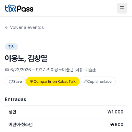
Skip to content
←
Volver a eventos
🎧
Audioguía inteligente
전시
이응노, 김창열
📅
6/23/2026 ~ 9/27
📍
이응노미술관
(
이응노미술관
)
Save
💬
Compartir en KakaoTalk
🔗
Copiar enlace
Entradas
성인
₩1,000
어린이·청소년
₩600