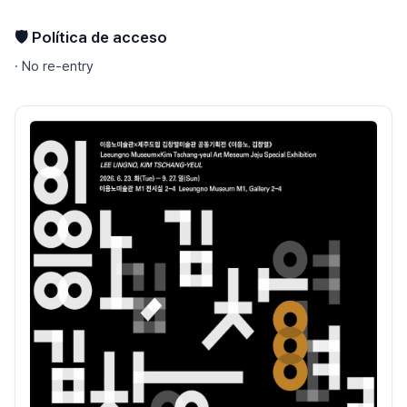
🛡️ Política de acceso
·
No re-entry