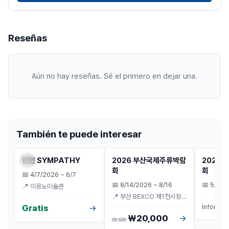
Reseñas
Aún no hay reseñas. Sé el primero en dejar una.
También te puede interesar
전시
전시
D-5
전시
연민 SYMPATHY
2026 부산국제주류박람
2026
Reservar
Reservar
회
회
📅
4/7/2026 ~ 6/7
📅
8/14/2026 ~ 8/16
📅
5/1/2
📍
이응노미술관
📍
부산 BEXCO 제1전시장
3홀
·
부산
Informac
Gratis
→
₩20,000
→
desde