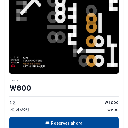
Desde
₩600
성인
₩1,000
어린이·청소년
₩600
🎟
Reservar ahora