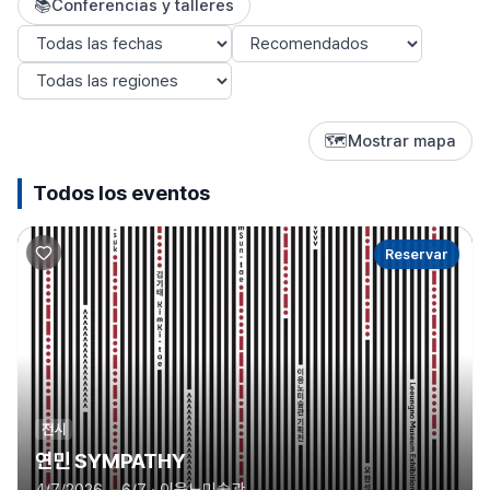
📚
Conferencias y talleres
Periodo
Ordenar
Región
🗺
Mostrar mapa
Todos los eventos
Reservar
전시
연민 SYMPATHY