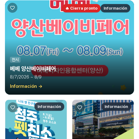
🔥 Cierra pronto
Información
전시
베베 양산베이비페어
8/7/2026 ~ 8/9
Información
→
Información
Información