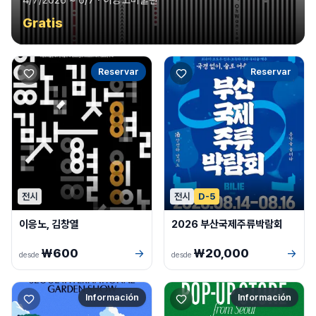
4/7/2026 ~ 6/7
· 이응노미술관
Gratis
Reservar
Reservar
전시
전시
D-5
이응노, 김창열
2026 부산국제주류박람회
₩600
₩20,000
→
→
desde
desde
Información
Información