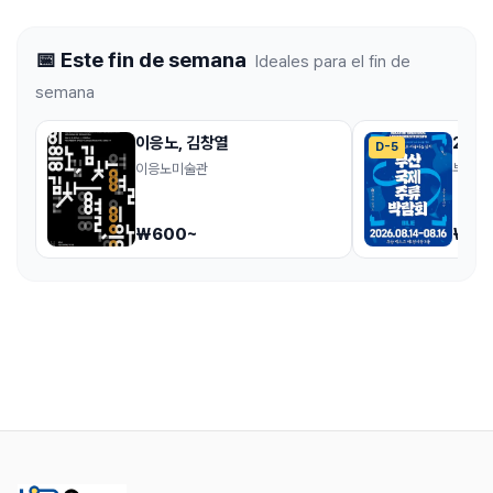
📅 Este fin de semana
Ideales para el fin de
semana
이응노, 김창열
202
D-5
이응노미술관
부산 B
₩600~
₩20