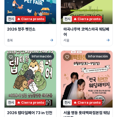
전시
🔥 Cierra pronto
전시
🔥 Cierra pronto
2026 청주 펫친소
마곡나루역 코엑스마곡 웨딩페
어
→
→
충북
서울
Información
Información
전시
🔥 Cierra pronto
전시
🔥 Cierra pronto
2026 렙타일페어 73 in 인천
서울 명동 롯데백화점본점 웨딩