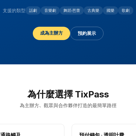
支援的類型
話劇
音樂劇
舞蹈·芭蕾
古典樂
國樂
歌劇
成為主辦方
預約展示
為什麼選擇 TixPass
為主辦方、觀眾與合作夥伴打造的最簡單路徑
部通路觸及
預付錢包 · 透明計費