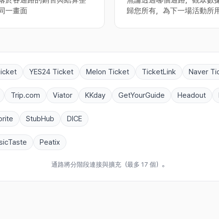
落於各通路的銷售與結算整
無論透過哪個通路，觀眾數
同一畫面
歸您所有，為下一場活動所
icket
YES24 Ticket
Melon Ticket
TicketLink
Naver Ti
Trip.com
Viator
KKday
GetYourGuide
Headout
rite
StubHub
DICE
icTaste
Peatix
通路將分階段連接與擴充（最多 17 個）。