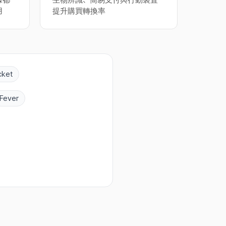
據都
生物辨識、簡易支付與行動裝置
用
提升購買轉換率
cket
Fever