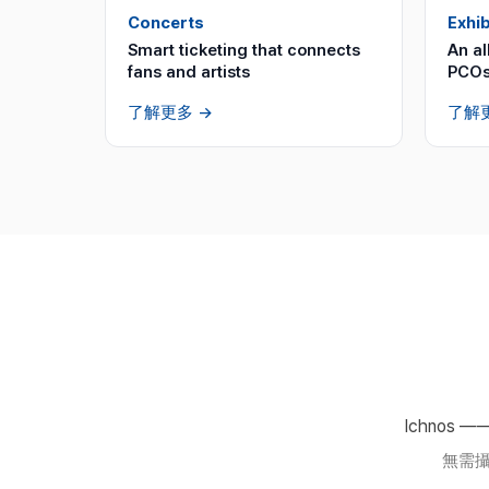
Concerts
Exhib
Smart ticketing that connects
An al
fans and artists
PCOs
了解更多
→
了解
Ichno
無需