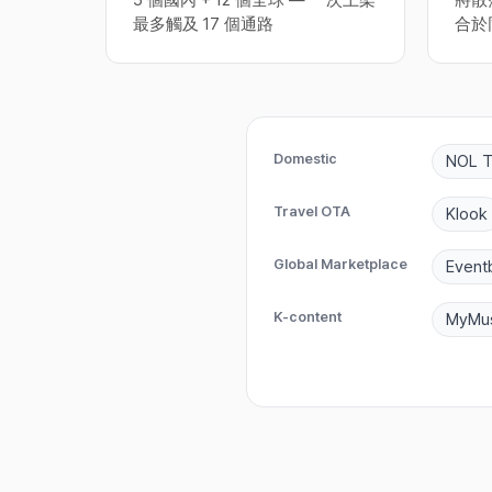
5 個國內 + 12 個全球 — 一次上架
將散
最多觸及 17 個通路
合於
Domestic
NOL T
Travel OTA
Klook
Global Marketplace
Eventb
K-content
MyMus