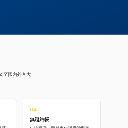
上架至國內外各大
0
4
無縫結帳