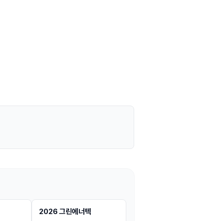
전시
🔥 ใกล้ปิดรับ
전시
🔥 ใกล้ปิดรับ
2026 그린에너텍
2026 넥스트콘
ข้อมูล
ข้อมูล
ข้อมูล