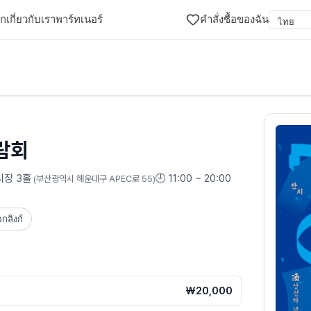
อก
เกี่ยวกับเรา
พาร์ทเนอร์
คำสั่งซื้อของฉัน
람회
시장 3홀
🕘
11:00 ~ 20:00
(
부산광역시 해운대구 APEC로 55
)
กลิงก์
₩20,000