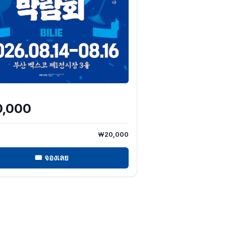
,000
₩20,000
🎟
จองเลย