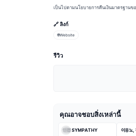
เป็นไปตามนโยบายการคืนเงินมาตรฐานขอ
🔗 ลิงก์
🌐
Website
รีวิว
คุณอาจชอบสิ่งเหล่านี้
전시
전시
연민 SYMPATHY
이응노,
จอง