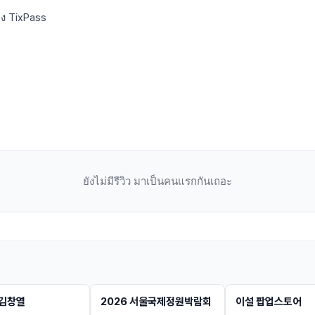
ง TixPass
ยังไม่มีรีวิว มาเป็นคนแรกกันเถอะ
전시
전시
 김창열
2026 서울국제정원박람회
이설 팝업스토어
จอง
ข้อมูล