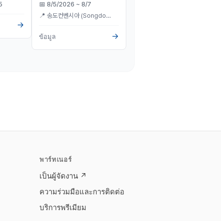
5
📅
8/5/2026 ~ 8/7
📅
8/5/2026 ~ 8/8
📍
송도컨벤시아 (Songdo
📍
코엑스 (COEX)
·
서울
→
ConvensiA)
·
인천
→
→
ข้อมูล
ข้อมูล
พาร์ทเนอร์
เป็นผู้จัดงาน
↗
ความร่วมมือและการติดต่อ
บริการพรีเมียม