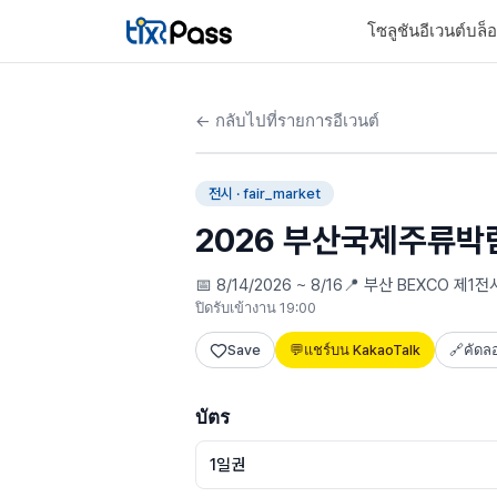
Skip to content
โซลูชัน
อีเวนต์
บล็
←
กลับไปที่รายการอีเวนต์
🎧
ไกด์อัจฉริยะ
전시
· fair_market
2026 부산국제주류박
📅
8/14/2026 ~ 8/16
📍
부산 BEXCO 제1전
ปิดรับเข้างาน 19:00
Save
💬
แชร์บน KakaoTalk
🔗
คัดลอ
บัตร
1일권