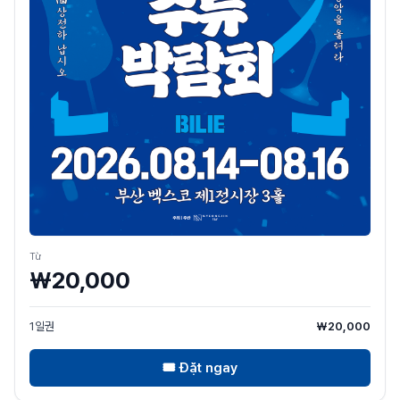
Từ
₩20,000
1일권
₩20,000
🎟
Đặt ngay