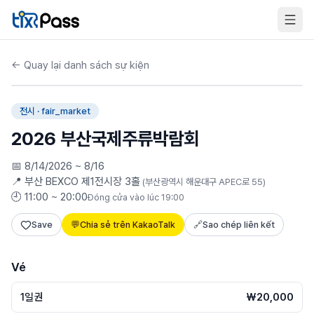
Skip to content
←
Quay lại danh sách sự kiện
🎧
Thuyết minh thông minh
D-5
전시
· fair_market
2026 부산국제주류박람회
📅
8/14/2026 ~ 8/16
📍
부산 BEXCO 제1전시장 3홀
(
부산광역시 해운대구 APEC로 55
)
🕘
11:00 ~ 20:00
Đóng cửa vào lúc 19:00
Save
💬
Chia sẻ trên KakaoTalk
🔗
Sao chép liên kết
Vé
1일권
₩20,000