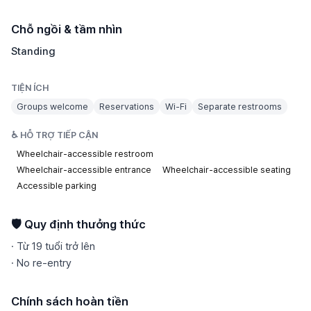
Chỗ ngồi & tầm nhìn
Standing
TIỆN ÍCH
Groups welcome
Reservations
Wi-Fi
Separate restrooms
♿ HỖ TRỢ TIẾP CẬN
Wheelchair-accessible restroom
Wheelchair-accessible entrance
Wheelchair-accessible seating
Accessible parking
🛡️ Quy định thưởng thức
·
Từ 19 tuổi trở lên
·
No re-entry
Chính sách hoàn tiền