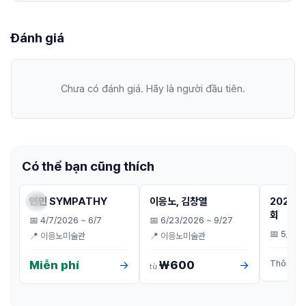
Đánh giá
Chưa có đánh giá. Hãy là người đầu tiên.
Có thể bạn cũng thích
전시
전시
전시
연민 SYMPATHY
이응노, 김창열
2026
Đặt vé
Đặt vé
회
📅
4/7/2026 ~ 6/7
📅
6/23/2026 ~ 9/27
📅
5/1/2
📍
이응노미술관
📍
이응노미술관
Thông ti
Miễn phí
₩600
→
→
từ